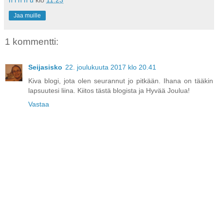
n i n n u
klo
11.23
Jaa muille
1 kommentti:
Seijasisko
22. joulukuuta 2017 klo 20.41
Kiva blogi, jota olen seurannut jo pitkään. Ihana on tääkin
lapsuutesi liina. Kiitos tästä blogista ja Hyvää Joulua!
Vastaa