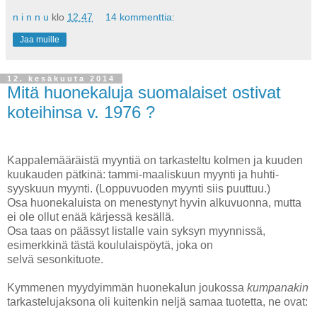
n i n n u
klo
12.47
14 kommenttia:
Jaa muille
12. kesäkuuta 2014
Mitä huonekaluja suomalaiset ostivat
koteihinsa v. 1976 ?
Kappalemääräistä myyntiä on tarkasteltu kolmen ja kuuden
kuukauden pätkinä: tammi-maaliskuun myynti ja huhti-
syyskuun myynti. (Loppuvuoden myynti siis puuttuu.)
Osa huonekaluista on menestynyt hyvin alkuvuonna, mutta
ei ole ollut enää kärjessä kesällä.
Osa taas on päässyt listalle vain syksyn myynnissä,
esimerkkinä tästä koululaispöytä, joka on
selvä sesonkituote.
Kymmenen myydyimmän huonekalun joukossa
kumpanakin
tarkastelujaksona oli kuitenkin neljä samaa tuotetta, ne ovat: