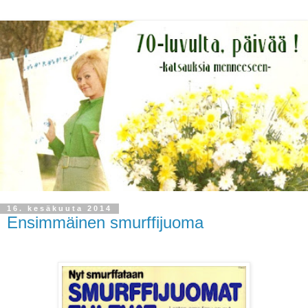
16. kesäkuuta 2014
Ensimmäinen smurffijuoma