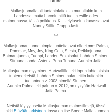
Laune
.
Mallasjuomalla oli tuotantolaitoksia muuallakin kuin
Lahdessa, mutta harvoin niitä tuotiin esille edes
mainonnassa, tässä poikkeus. Kilistelylaseina kuvassa ovat
Nanny Stillin Grappo-lasit.
***
Mallasjuoman tunnetuimpia tuotteita ovat olleet mm: Palma,
Pommac, Moy, Joy, King Cola, Siesta, Peikkojuoma,
Batman-juoma, Tuoppi, Lahden Erikoisolut, Lahden Sininen,
Sitruuna sooda, Asterix, Pupu Tupuna, Aurinko Jaffa.
Mallasjuoman myyminen Hartwallille teki lopun lahtelaisista
tuotemerkeistä, Lahden Sininen palautettiin kuitenkin
tuotantoon v. 2008 nimellä Sininen.
Aurinko Palma teki paluun v. 2012, on nykyään Hartwall
Jaffa Palma.
Netistä löytyy useita Mallasjuoman mainosfilmejä, tässä
linkki
Elävään arkistoon
, jossa on itse Spede Mallasjuoman