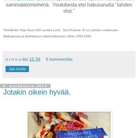
sammakkomiehenä. Youtubesta etsi hakusanalla "lahden
olut."
Tietolähde:
Kirja Nuori 100 vuotias Lahti, Suvi Kuisma: Ei oo Lahden voittanutta-
Mallasjuoma ja lahtelaisuus mainoselokuvan silmin 1950-1990
n i n n u
klo
15.34
6 kommenttia:
Jaa muille
4. kesäkuuta 2014
Jotakin oikein hyvää.