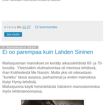
Kuvat:
valmistajien mainoskuvia Avotakka ja Makasiini
n i n n u
klo
12.27
12 kommenttia:
Jaa muille
7. kesäkuuta 2014
Ei oo parempaa kuin Lahden Sininen
Mallasjuoman mainokset on kerätty aikauslehdistä 60- ja 70-
luvuilta. Yleensäkin olutmainontaa oli monissa lehdissä,
ihan Kotiliedestä Me Naisiin. Mutta yksi oli oikeastaan
"kunkku" tässä asiassa, parhaimmat ja eniten mainoksia
löytyi Hymy-lehdistä.
Mallasjuoma käytti helsinkiläistä
Valotorni
mainostoimistoa
myös lehtimainonnassa.