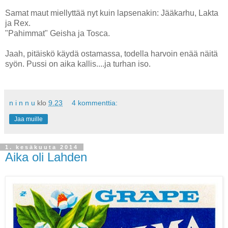
Samat maut miellyttää nyt kuin lapsenakin: Jääkarhu, Lakta
ja Rex.
"Pahimmat" Geisha ja Tosca.
Jaah, pitäiskö käydä ostamassa, todella harvoin enää näitä
syön. Pussi on aika kallis....ja turhan iso.
n i n n u
klo
9.23
4 kommenttia:
Jaa muille
1. kesäkuuta 2014
Aika oli Lahden