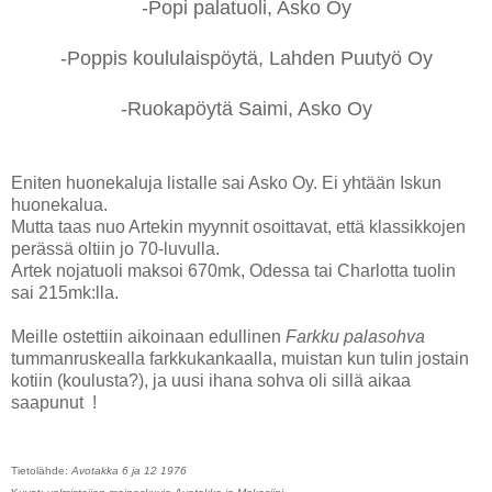
-Popi palatuoli, Asko Oy
-Poppis koululaispöytä, Lahden Puutyö Oy
-Ruokapöytä Saimi, Asko Oy
Eniten huonekaluja listalle sai Asko Oy. Ei yhtään Iskun
huonekalua.
Mutta taas nuo Artekin myynnit osoittavat, että klassikkojen
perässä oltiin jo 70-luvulla.
Artek nojatuoli maksoi 670mk, Odessa tai Charlotta tuolin
sai 215mk:lla.
Meille ostettiin aikoinaan edullinen
Farkku palasohva
tummanruskealla farkkukankaalla, muistan kun tulin jostain
kotiin (koulusta?), ja uusi ihana sohva oli sillä aikaa
saapunut !
Tietolähde:
Avotakka 6 ja 12 1976