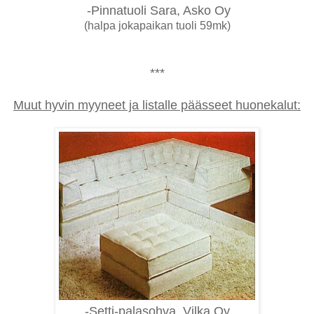
-Pinnatuoli Sara, Asko Oy
(halpa jokapaikan tuoli 59mk)
***
Muut hyvin myyneet ja listalle päässeet huonekalut:
-Setti-palasohva, Vilka Oy