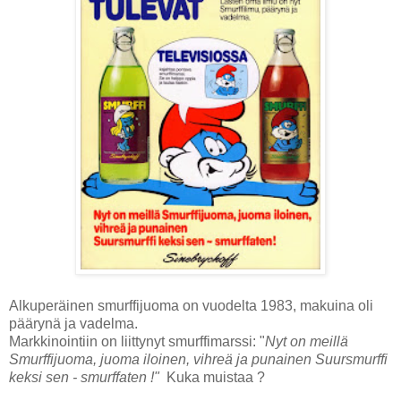
Alkuperäinen smurffijuoma on vuodelta 1983, makuina oli
päärynä ja vadelma.
Markkinointiin on liittynyt smurffimarssi: "
Nyt on meillä
Smurffijuoma, juoma iloinen, vihreä ja punainen Suursmurffi
keksi sen - smurffaten !"
Kuka muistaa ?